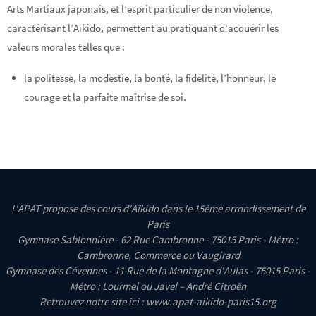
Arts Martiaux japonais, et l’esprit particulier de non violence,
caractérisant l’Aïkido, permettent au pratiquant d’acquérir les
valeurs morales telles que :
la politesse, la modestie, la bonté, la fidélité, l’honneur, le
courage et la parfaite maîtrise de soi.
L'APAT propose des cours d'Aïkido dans le 15ème arrondissement de
Paris
Gymnase Sablonnière - 62 Rue Cambronne - 75015 Paris - Métro :
Cambronne, Commerce ou Vaugirard
Gymnase des Cévennes - 11 Rue de la Montagne d'Aulas - 75015 Paris -
Métro : Lourmel ou Javel – André Citroën
Retrouvez notre site ici : www.apat-aikido-paris15.org