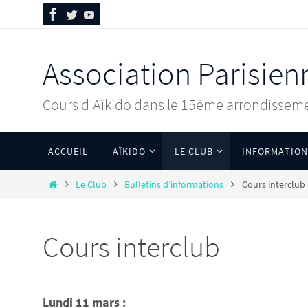
Association Parisien
Cours d'Aïkido dans le 15ème arrondisseme
ACCUEIL
AÏKIDO
LE CLUB
INFORMATION
Le Club
Bulletins d’informations
Cours interclub
Cours interclub
Lundi 11 mars :