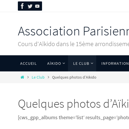
Association Parisien
Cours d'Aïkido dans le 15ème arrondisseme
ACCUEIL
AÏKIDO
LE CLUB
INFORMATION
Le Club
Quelques photos d’Aïkido
Quelques photos d’Aïk
[cws_gpp_albums theme=’list’ results_page=’phot