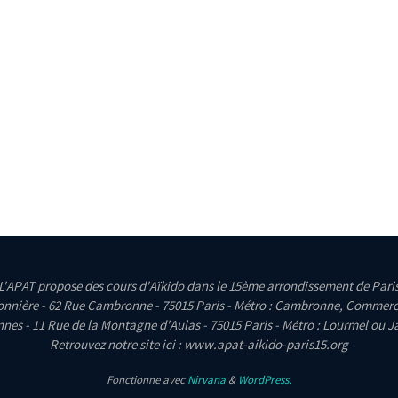
L'APAT propose des cours d'Aïkido dans le 15ème arrondissement de Pari
nnière - 62 Rue Cambronne - 75015 Paris - Métro : Cambronne, Commerc
es - 11 Rue de la Montagne d'Aulas - 75015 Paris - Métro : Lourmel ou Ja
Retrouvez notre site ici : www.apat-aikido-paris15.org
Fonctionne avec
Nirvana
&
WordPress.