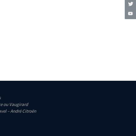
s
e ou Vaugirard
vel – André Citroën