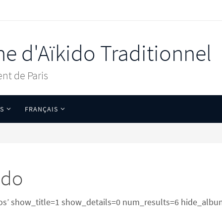
ne d'Aïkido Traditionnel
nt de Paris
S
FRANÇAIS
ido
os’ show_title=1 show_details=0 num_results=6 hide_album