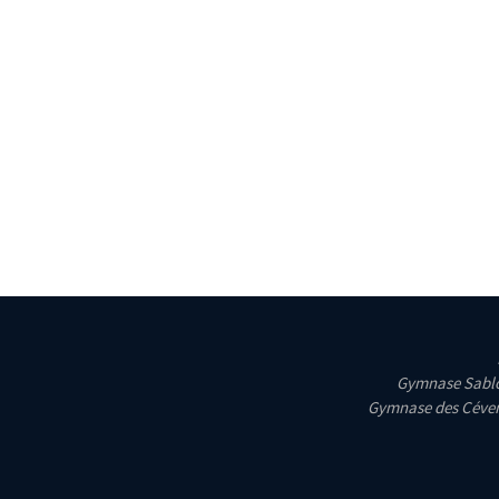
Gymnase Sablo
Gymnase des Cévenn