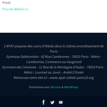
Pont)
Plus de détails ici.
L'APAT propose des cours d'Aïkido dans le 15ème arrondissement de
Paris
Gymnase Sablonnière - 62 Rue Cambronne - 75015 Paris - Métro :
Cambronne, Commerce ou Vaugirard
Gymnase des Cévennes - 11 Rue de la Montagne d'Aulas - 75015 Paris -
Métro : Lourmel ou Javel – André Citroën
Retrouvez notre site ici : www.apat-aikido-paris15.org
Fonctionne avec
Nirvana
&
WordPress.