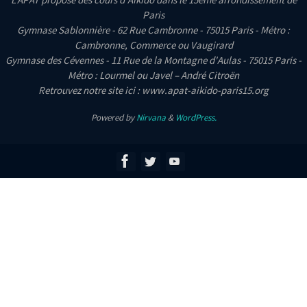
Paris
Gymnase Sablonnière - 62 Rue Cambronne - 75015 Paris - Métro :
Cambronne, Commerce ou Vaugirard
Gymnase des Cévennes - 11 Rue de la Montagne d'Aulas - 75015 Paris -
Métro : Lourmel ou Javel – André Citroën
Retrouvez notre site ici : www.apat-aikido-paris15.org
Powered by
Nirvana
&
WordPress.